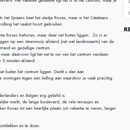
vard. Het vakantie gedeelte ligt net is uit het centrum, maar je
n het Spaans heet het stadje Rosas, maar in het Catalaans
olking het vaakst hoort gebruiken.
R
eente Roses behoren, maar daar net buiten liggen. Zo is er
iggen op een steenworp afstand (net wat landinwaarts) van de
trand en gezellige centrum.
maar daarvoor ligt het net te ver van het centrum vandaan.
op 5 minuten afstand…
net buiten het centrum liggen. Denkt u dan aan
e woningen tegen een helling aan waardoor je vaak prachtig
erlanders en Belgen erg geliefd is.
lijke markt, de lange boulevard, de vele terrasjes en
ken Rosas tot een heerlijke plaats om vakantie te vieren, langer
e ontdekken en te doen.