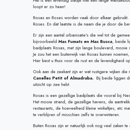
Het is een levendig stadje met een lange wandelboule
loopt er zo heen!
Rosas en Roses worden vaak door elkaar gebruikt. I
Roses. En dat laatste is de naam die je door de bev
Er zijn een aantal urbanisatie's die wel tot de gem
bijvoorbeeld
Mas Fumats en Mas Busca
, beide l
badplaats Rosas, met zijn lange boulevard, mooie s
Je zou het een buitenwijk van Rosas kunnen noemen, 
Hier kiest u thuis voor de rust en de levendigheid 
Ook aan de zeekant zijn er wat rustigere wijken die 
Canelles Petit of Almadraba.
Bij beide liggen d
uitzicht op zee hebt.
Rosas is een gezellige badplaats die vooral bij Ned
Het mooie strand, de gezellige havens, de aantrekke
restaurants, de hoeveelheid kleine winkeltjes, etc ma
te verblijven of misschien zelfs te overwinteren.
Buiten Rosas zijn er natuurlijk ook nog veel zaken t