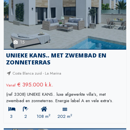
15
UNIEKE KANS.. MET ZWEMBAD EN
ZONNETERRAS
Costa Blanca zuid - La Marina
€ 395.000 k.k.
Vanaf
(ref 3308) UNIEKE KANS.. luxe afgewerkte villa's, met
zwembad en zonneterras. Energie label A en vele extra's.
2
2
3
2
108 m
202 m