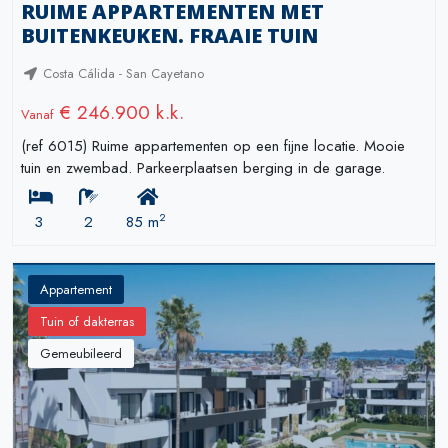
RUIME APPARTEMENTEN MET
BUITENKEUKEN. FRAAIE TUIN
Costa Cálida - San Cayetano
€ 246.900 k.k.
Vanaf
(ref 6015) Ruime appartementen op een fijne locatie. Mooie
tuin en zwembad. Parkeerplaatsen berging in de garage.
2
3
2
85 m
Appartement
Tuin of dakterras
Gemeubileerd