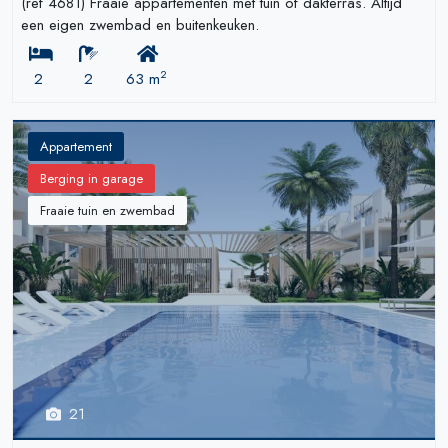
(ref 4681) Fraaie appartementen met tuin of dakterras. Altijd
een eigen zwembad en buitenkeuken.
2
2
2
63 m
Appartement
Berging in garage
Fraaie tuin en zwembad
21