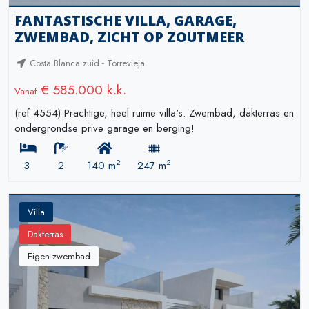
FANTASTISCHE VILLA, GARAGE,
ZWEMBAD, ZICHT OP ZOUTMEER
Costa Blanca zuid - Torrevieja
€ 585.000 k.k.
Vanaf
(ref 4554) Prachtige, heel ruime villa's. Zwembad, dakterras en
ondergrondse prive garage en berging!
2
2
3
2
140 m
247 m
Villa
Dakterras
Eigen zwembad