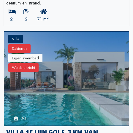
centrum en strand.
2
2
2
71 m
Villa
Dakterras
Eigen zwembad
Weids uitzicht
20
VILLA,1E LIJN GOLF, 3 KM VAN