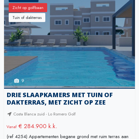
Zicht op golfbaan
Tuin of dakterras
9
DRIE SLAAPKAMERS MET TUIN OF
DAKTERRAS, MET ZICHT OP ZEE
Costa Blanca zuid - Lo Romero Golf
€ 284.900 k.k.
Vanaf
(ref 4254) Appartementen begane grond met ruim terras aan