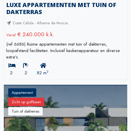
LUXE APPARTEMENTEN MET TUIN OF
DAKTERRAS
Costa Cálida - Alhama de Murcia
€ 240.000 k.k.
Vanaf
(ref 6686) Ruime appartementen met tuin of dakterras,
loopafstand faciliteiten. Inclusief keukenapparatuur en diverse
extra's.
2
2
2
82 m
Appartement
Zicht op golfbaan
Tuin of dakterras