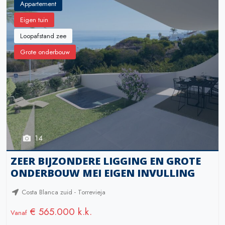
Appartement
Eigen tuin
Loopafstand zee
Grote onderbouw
14
ZEER BIJZONDERE LIGGING EN GROTE
ONDERBOUW MEI EIGEN INVULLING
Costa Blanca zuid - Torrevieja
€ 565.000 k.k.
Vanaf