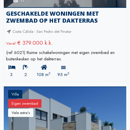
11
GESCHAKELDE WONINGEN MET
ZWEMBAD OP HET DAKTERRAS
Costa Cálida - San Pedro del Pinatar
€ 379.000 k.k.
Vanaf
(ref 6021) Ruime schakelwoningen met eigen zwembad en
buitenkeuken op het dakterras.
2
2
3
2
108 m
95 m
Villa
Eigen zwembad
Vele extra's