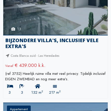
13
BIJZONDERE VILLA'S, INCLUSIEF VELE
EXTRA'S
Costa Blanca zuid - Las Heredades
€ 439.000 k.k.
Vanaf
(ref 3752) Heerlijk ruime villa met veel privacy. Tijdelijk inclusief
EIGEN ZWEMBAD en nog meer extra's.
2
2
3
3
132 m
217 m
Appartement