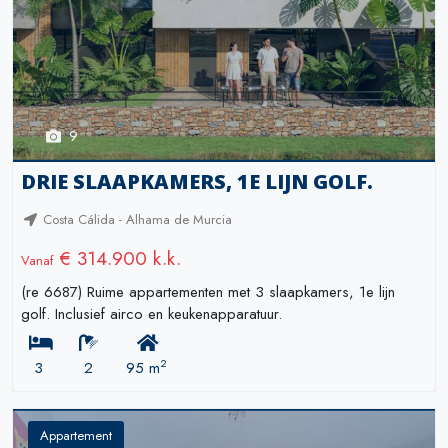
9
DRIE SLAAPKAMERS, 1E LIJN GOLF.
Costa Cálida - Alhama de Murcia
€ 314.900 k.k.
Vanaf
(re 6687) Ruime appartementen met 3 slaapkamers, 1e lijn
golf. Inclusief airco en keukenapparatuur.
2
3
2
95 m
Appartement