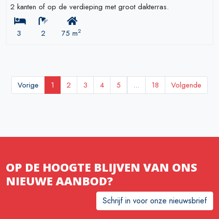
2 kanten of op de verdieping met groot dakterras.
2
3
2
75 m
Vorige
1
2
3
4
5
...
18
Volgende
OP DE HOOGTE BLIJVEN VAN ONS
NIEUWE AANBOD?
Schrijf in voor onze nieuwsbrief