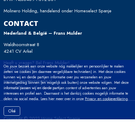
Molinero Holding, handelend onder Homeselect Spanje
CONTACT
Nederland & België – Frans Mulder
Waldhoornstraat 8
4241 CV Arkel
Heeft u vragen? Bel Frans Mulder!
Om jouw bezoek aan onze website nóg makkelijker en persoonlijker te maken
+31651203562
zetten we cookies (en daarmee vergelijkbare technieken) in. Met deze cookies
kunnen wij en derde partijen informatie over jou verzamelen en jouw
www.homeselectspanje.nl
internetgedrag binnen (en mogelijk ook buiten) onze website volgen. Met deze
contact@homeselectspanje.nl
informatie passen wij en derde partijen content of advertenties aan jouw
interesses en profiel aan. Daarnaast is het dankzij cookies mogelijk informatie te
delen via social media. Lees hier meer over in onze
Privacy- en cookieverklaring
.
Oké
Copyright © 2021 Home Select Spanje
Disclaimer
|
Privacy Policy
|
Site Map