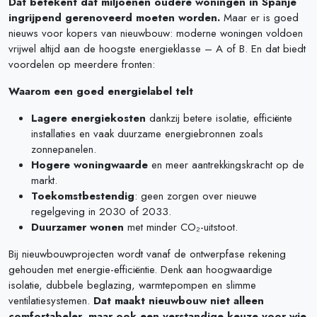
Dat betekent dat miljoenen oudere woningen in Spanje
ingrijpend gerenoveerd moeten worden.
Maar er is goed
nieuws voor kopers van nieuwbouw: moderne woningen voldoen
vrijwel altijd aan de hoogste energieklasse – A of B. En dat biedt
voordelen op meerdere fronten:
Waarom een goed energielabel telt
Lagere energiekosten
dankzij betere isolatie, efficiënte
installaties en vaak duurzame energiebronnen zoals
zonnepanelen.
Hogere woningwaarde
en meer aantrekkingskracht op de
markt.
Toekomstbestendig
: geen zorgen over nieuwe
regelgeving in 2030 of 2033.
Duurzamer wonen
met minder CO₂-uitstoot.
Bij nieuwbouwprojecten wordt vanaf de ontwerpfase rekening
gehouden met energie-efficiëntie. Denk aan hoogwaardige
isolatie, dubbele beglazing, warmtepompen en slimme
ventilatiesystemen.
Dat maakt nieuwbouw niet alleen
comfortabeler, maar ook een verstandige keuze voor wie