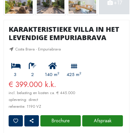
+17
KARAKTERISTIEKE VILLA IN HET
LEVENDIGE EMPURIABRAVA
Costa Brava - Empuriabrava
2
2
3
2
140 m
425 m
€ 399.000 k.k.
incl. belasting en kosten ca. € 445.000
oplevering: direct
referentie: 1190 VZ
Brochure
Afspraak