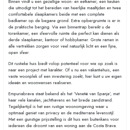
Binnen vindt u een gezellige woon- en eetkamer, een keuken
die uitnodigt tot het bereiden van heerlijke maaltijden en twee
comfortabele slaapkamers beide met een complete
badkamer op de begane grond. Extra opbergruimte is er in
de praktische berging. Via een binnentrap bereikt u de
torenkamer, een sfeervolle ruimte die perfect kan dienen als
derde slaapkamer, kantoor of hobbykamer. Grote ramen in
alle vertrekken zorgen voor veel natuurlijk licht en een fijne,
open sfeer.
Dit rustieke huis biedt volop potentieel voor wie op zoek is
naar een project met karakter. Of u nu een vakantiehuis, een
vaste woonplek of een investering zoekt, hier kunt u uw eigen
ideeën en woonwensen realiseren.
Empuriabrava staat bekend als het ‘Venetië van Spanje’, met
haar vele kanalen, jachthavens en het brede zandstrand.
Tegelijkertijd is het een rustige woonomgeving waar u
optimaal geniet van privacy en de mediterrane levensstijl.
Met een gunstige prijsstelling is dit huis een buitenkans voor
iedereen die droomt van een woning aan de Costa Brava.